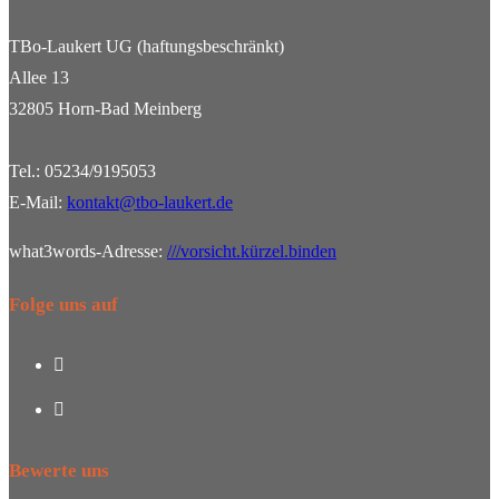
TBo-Laukert UG (haftungsbeschränkt)
Allee 13
32805 Horn-Bad Meinberg
Tel.: 05234/9195053
E-Mail:
kontakt@tbo-laukert.de
what3words-Adresse:
///vorsicht.kürzel.binden
Folge uns auf
Opens
in
Opens
a
in
new
a
Bewerte uns
tab
new