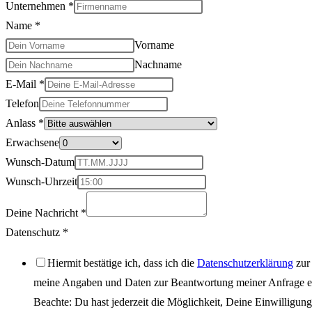
Unternehmen
*
Name
*
Vorname
Nachname
E-Mail
*
Telefon
Telefon
Anlass
*
Erwachsene
Erwachsene
Anlass
Wunsch-Datum
Wunsch-Uhrzeit
Deine Nachricht
*
Datenschutz
*
Hiermit bestätige ich, dass ich die
Datenschutzerklärung
zur
meine Angaben und Daten zur Beantwortung meiner Anfrage el
Beachte: Du hast jederzeit die Möglichkeit, Deine Einwilligun