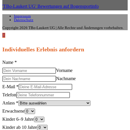
'TBo-Laukert UG' Bewertungen auf Bogensportinfo
tab
Impressum
Datenschutz
Copyright 2026 TBo-Laukert UG | Alle Rechte und Änderungen vorbehalten.
Individuelles Erlebnis anfordern
Name
*
Vorname
Nachname
E-Mail
*
Telefon
Anlass
*
Erwachsene
Kinder 6–9 Jahre
Kinder ab 10 Jahre