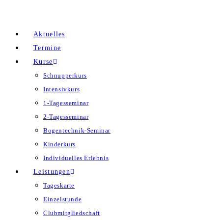
Zum
Inhalt
Aktuelles
springen
Termine
Kurse
Schnupperkurs
Intensivkurs
1-Tagesseminar
2-Tagesseminar
Bogentechnik-Seminar
Kinderkurs
Individuelles Erlebnis
Leistungen
Tageskarte
Einzelstunde
Clubmitgliedschaft