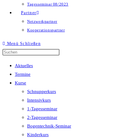
Tagesseminar 08/2023
Partner
Netzwerkpartner
Kooperationspartner
Menü
Schließen
Press
Escape
Aktuelles
to
Termine
close
Kurse
the
Schnupperkurs
search
Intensivkurs
panel.
1-Tagesseminar
2-Tagesseminar
Bogentechnik-Seminar
Kinderkurs