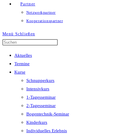
Partner
Netzwerkpartner
Kooperationspartner
Menü
Schließen
Press
Escape
Aktuelles
to
Termine
close
Kurse
the
Schnupperkurs
search
Intensivkurs
panel.
1-Tagesseminar
2-Tagesseminar
Bogentechnik-Seminar
Kinderkurs
Individuelles Erlebnis