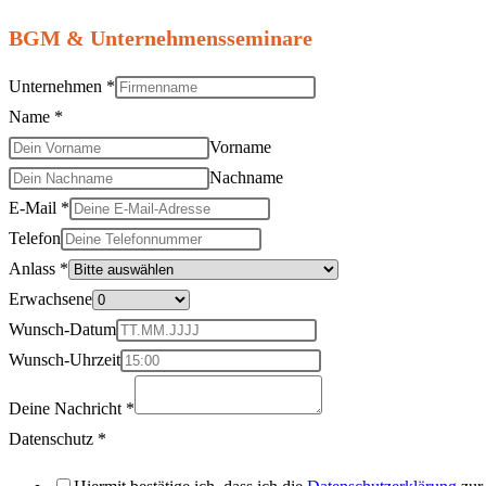
BGM & Unternehmensseminare
Unternehmen
*
Name
*
Vorname
Nachname
E-Mail
*
Telefon
Anlass
*
Erwachsene
Telefon
Wunsch-Datum
E-
Wunsch-Uhrzeit
Mail
Deine Nachricht
*
Wunsch-
Datenschutz
*
Uhrzeit