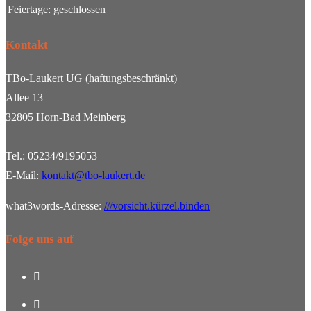
Feiertage:
geschlossen
Kontakt
TBo-Laukert UG (haftungsbeschränkt)
Allee 13
32805 Horn-Bad Meinberg
Tel.: 05234/9195053
E-Mail:
kontakt@tbo-laukert.de
what3words-Adresse:
///vorsicht.kürzel.binden
Folge uns auf
Opens
in
Opens
a