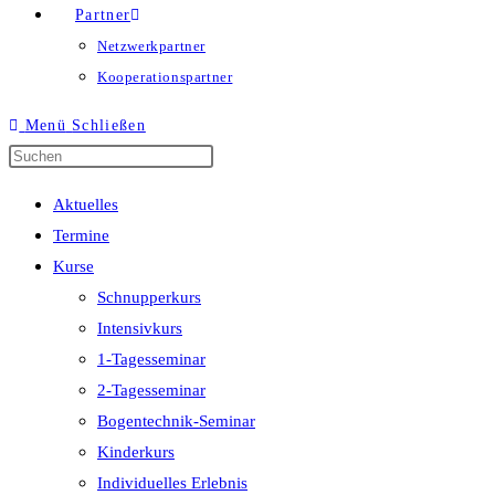
Partner
Netzwerkpartner
Kooperationspartner
Menü
Schließen
Press
Escape
Aktuelles
to
Termine
close
Kurse
the
Schnupperkurs
search
Intensivkurs
panel.
1-Tagesseminar
2-Tagesseminar
Bogentechnik-Seminar
Kinderkurs
Individuelles Erlebnis