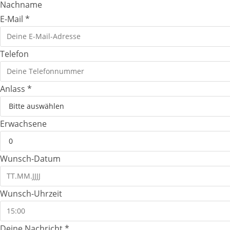
Nachname
D
E-Mail
*
a
t
Telefon
e
n
Anlass
*
s
c
h
Erwachsene
u
t
Wunsch-Datum
z
N
a
Wunsch-Uhrzeit
m
e
Deine Nachricht
*