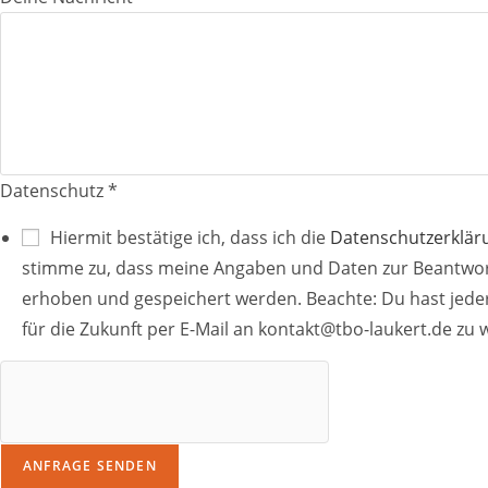
W
u
n
s
c
h
Datenschutz
*
-
D
Hiermit bestätige ich, dass ich die
Datenschutzerklär
a
stimme zu, dass meine Angaben und Daten zur Beantwor
t
erhoben und gespeichert werden. Beachte: Du hast jederz
u
für die Zukunft per E-Mail an
kontakt@tbo-laukert.de
zu w
m
ANFRAGE SENDEN