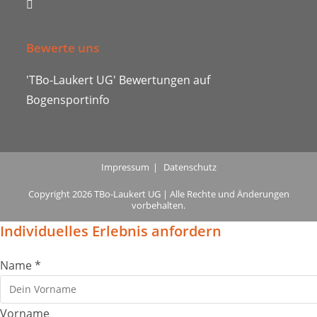
a
in
new
a
tab
Bewerte uns
new
tab
'TBo-Laukert UG' Bewertungen auf
Bogensportinfo
Impressum
Datenschutz
Copyright 2026 TBo-Laukert UG | Alle Rechte und Änderungen
vorbehalten.
Individuelles Erlebnis anfordern
Name
*
Vorname