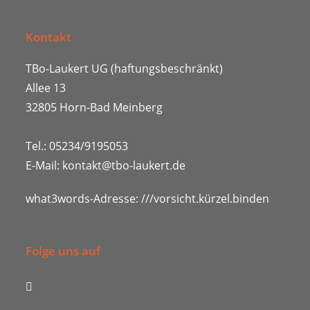
Kontakt
TBo-Laukert UG (haftungsbeschränkt)
Allee 13
32805 Horn-Bad Meinberg
Tel.: 05234/9195053
E-Mail:
kontakt@tbo-laukert.de
what3words-Adresse:
///vorsicht.kürzel.binden
Folge uns auf
Opens
in
Opens