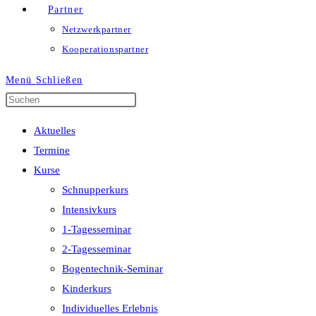
Partner
Netzwerkpartner
Kooperationspartner
Menü
Schließen
Press
Escape
Aktuelles
to
Termine
close
Kurse
the
Schnupperkurs
search
Intensivkurs
panel.
1-Tagesseminar
2-Tagesseminar
Bogentechnik-Seminar
Kinderkurs
Individuelles Erlebnis