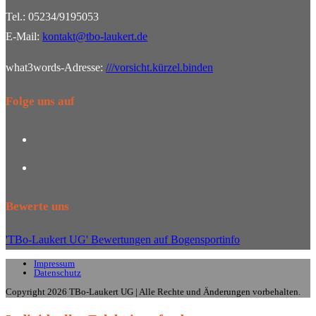
Tel.: 05234/9195053
E-Mail:
kontakt@tbo-laukert.de
what3words-Adresse:
///vorsicht.kürzel.binden
Folge uns auf
Opens
in
Opens
a
in
new
a
Bewerte uns
tab
new
'TBo-Laukert UG' Bewertungen auf Bogensportinfo
tab
Impressum
Datenschutz
Copyright 2026 TBo-Laukert UG | Alle Rechte und Änderungen vorbehalten.