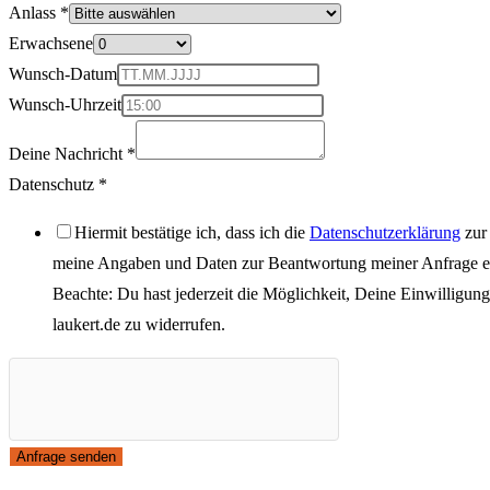
Wunsch-
Anlass
*
Datum
Erwachsene
Datenschutz
Wunsch-Datum
Erwachsene
Wunsch-Uhrzeit
Deine Nachricht
*
Datenschutz
*
Hiermit bestätige ich, dass ich die
Datenschutzerklärung
zur
meine Angaben und Daten zur Beantwortung meiner Anfrage el
Beachte: Du hast jederzeit die Möglichkeit, Deine Einwilligun
laukert.de
zu widerrufen.
Anfrage senden