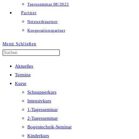
Tagesseminar 08/2023
Partner
Netzwerkpartner
Kooperationspartner
Menü
Schließen
Press
Escape
Aktuelles
to
Termine
close
Kurse
the
Schnupperkurs
search
Intensivkurs
panel.
1-Tagesseminar
2-Tagesseminar
Bogentechnik-Seminar
Kinderkurs