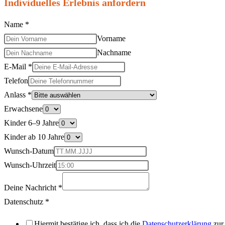
Individuelles Erlebnis anfordern
Name
*
Vorname
Nachname
E-Mail
*
Telefon
Anlass
*
Erwachsene
Kinder 6–9 Jahre
Kinder ab 10 Jahre
Wunsch-Datum
Wunsch-Uhrzeit
Deine Nachricht
*
Datenschutz
*
Hiermit bestätige ich, dass ich die
Datenschutzerklärung
zur