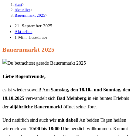
Start
>
Aktuelles
>
Bauernmarkt 2025
>
Beitrag
21. September 2025
veröffentlicht:
Beitrags-
Aktuelles
Kategorie:
Lesedauer:
1 Min. Lesedauer
Bauernmarkt 2025
Liebe Bogenfreunde,
es ist wieder soweit! Am
Samstag, den 18.10., und Sonntag, den
19.10.2025
verwandelt sich
Bad Meinberg
in ein buntes Erlebnis –
der
alljährliche Bauernmarkt
öffnet seine Tore.
Und natürlich sind auch
wir mit dabei
! An beiden Tagen heißen
wir euch von
10:00 bis 18:00 Uhr
herzlich willkommen. Kommt